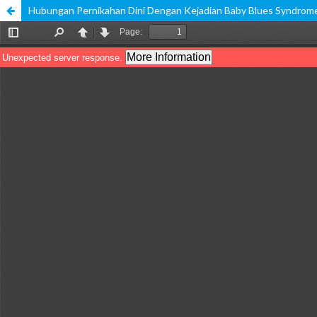
Hubungan Pernikahan Dini Dengan Kejadian Baby Blues Syndrome